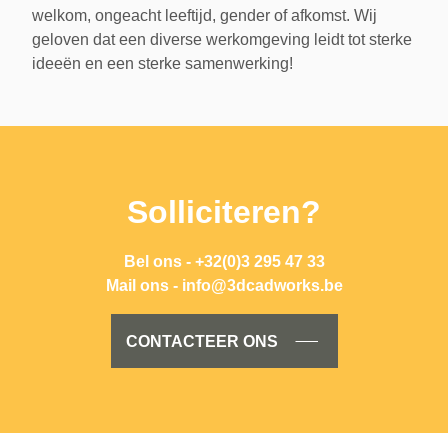
welkom, ongeacht leeftijd, gender of afkomst. Wij
geloven dat een diverse werkomgeving leidt tot sterke
ideeën en een sterke samenwerking!
Solliciteren?
Bel ons - +32(0)3 295 47 33
Mail ons - info@3dcadworks.be
CONTACTEER ONS