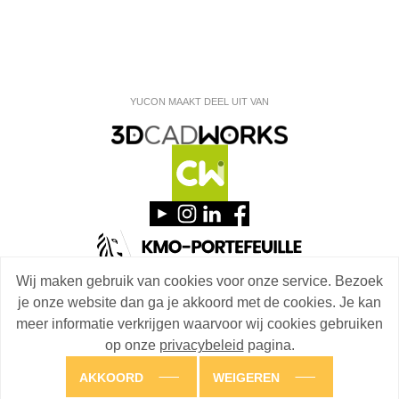
YUCON MAAKT DEEL UIT VAN
Wij maken gebruik van cookies voor onze service. Bezoek
© 2026 3D CADWORKS. ALLE RECHTEN VOORBEHOUDEN
je onze website dan ga je akkoord met de cookies. Je kan
PRIVACYBELEID
meer informatie verkrijgen waarvoor wij cookies gebruiken
FRONTIER
DE ONDERNEMERSFABRIEK
op onze
privacybeleid
pagina.
AKKOORD
WEIGEREN